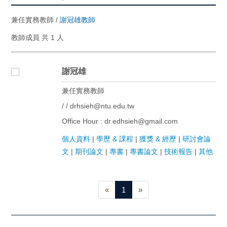
兼任實務教師 /
謝冠雄教師
教師成員 共 1 人
謝冠雄
兼任實務教師
/ / drhsieh@ntu.edu.tw
Office Hour : dr.edhsieh@gmail.com
個人資料
|
學歷 & 課程
|
獲獎 & 經歷
|
研討會論
文
|
期刊論文
|
專書
|
專書論文
|
技術報告
|
其他
«
1
»